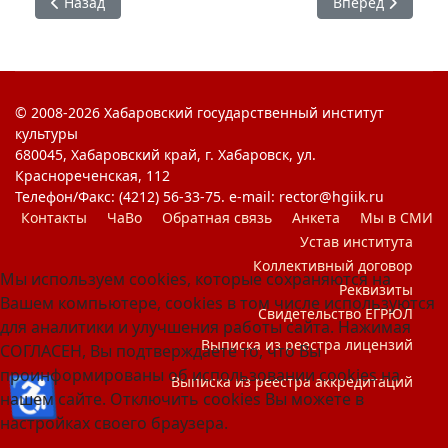
Предыдущий: #ЯГоржусь : Без срока давности
Следующий: #ЯГо
Назад
Вперед
© 2008-2026 Хабаровский государственный институт
культуры
680045, Хабаровский край, г. Хабаровск, ул.
Краснореченская, 112
Телефон/Факс: (4212) 56-33-75. e-mail: rector@hgiik.ru
Контакты
ЧаВо
Обратная связь
Анкета
Мы в СМИ
Устав института
Коллективный договор
Мы используем cookies, которые сохраняются на
Реквизиты
Вашем компьютере, cookies в том числе используются
Свидетельство ЕГРЮЛ
для аналитики и улучшения работы сайта. Нажимая
Выписка из реестра лицензий
СОГЛАСЕН, Вы подтверждаете то, что Вы
проинформированы об использовании cookies на
♿
Выписка из реестра аккредитаций
нашем сайте. Отключить cookies Вы можете в
настройках своего браузера.