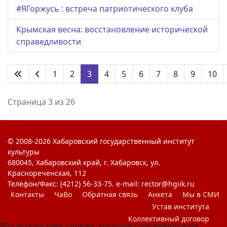
#ЯГоржусь : встреча патриотического клуба
Крымская весна: восстановление исторической
справедливости
1
2
3
4
5
6
7
8
9
10
Страница 3 из 26
© 2008-2026 Хабаровский государственный институт
культуры
680045, Хабаровский край, г. Хабаровск, ул.
Краснореченская, 112
Телефон/Факс: (4212) 56-33-75. e-mail: rector@hgiik.ru
Контакты
ЧаВо
Обратная связь
Анкета
Мы в СМИ
Устав института
Коллективный договор
Мы используем cookies, которые сохраняются на