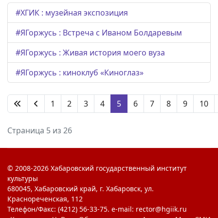
#ХГИК : музейная экспозиция
#ЯГоржусь : Встреча с Иваном Болдаревым
#ЯГоржусь : Живая история моего вуза
#ЯГоржусь : киноклуб «Киноглаз»
1
2
3
4
5
6
7
8
9
10
Страница 5 из 26
© 2008-2026 Хабаровский государственный институт
культуры
680045, Хабаровский край, г. Хабаровск, ул.
Краснореченская, 112
Телефон/Факс: (4212) 56-33-75. e-mail: rector@hgiik.ru