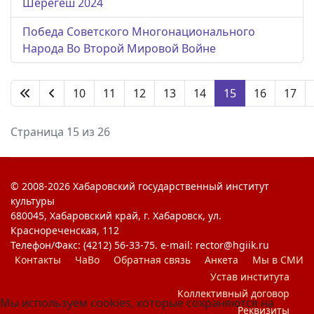
Шерегеш 2024
Победа Советского Многонационального
Народа Во Второй Мировой Войне
10
11
12
13
14
15
16
17
Страница 15 из 26
© 2008-2026 Хабаровский государственный институт
культуры
680045, Хабаровский край, г. Хабаровск, ул.
Краснореченская, 112
Телефон/Факс: (4212) 56-33-75. e-mail: rector@hgiik.ru
Контакты
ЧаВо
Обратная связь
Анкета
Мы в СМИ
Устав института
Коллективный договор
Мы используем cookies, которые сохраняются на
Реквизиты