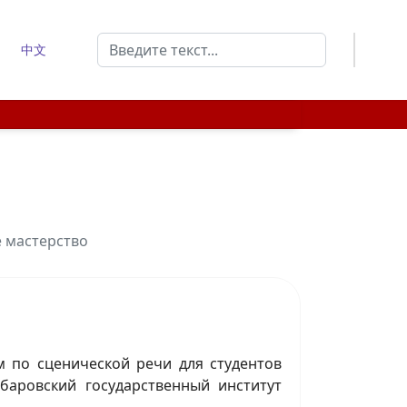
Поиск
中文
Type 2 or more characters for results.
е мастерство
м по сценической речи для студентов
баровский государственный институт