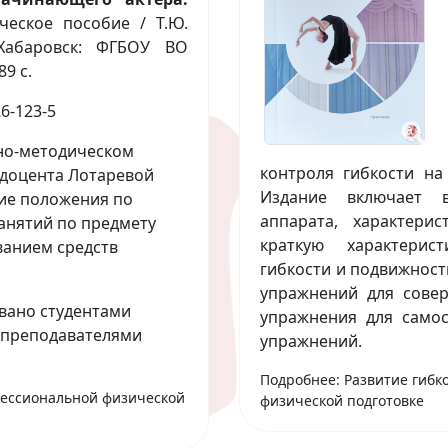
ческое пособие / Т.Ю.
Хабаровск: ФГБОУ ВО
89 с.
6-123-5
но-методическом
контроля гибкости на
, доцента Лотаревой
Издание включает 
кие положения по
аппарата, характери
анятий по предмету
краткую характерис
ванием средств
гибкости и подвижност
упражнений для совер
вано студентами
упражнения для самос
, преподавателями
упражнений.
Подробнее: Развитие гибк
фессиональной физической
физической подготовке