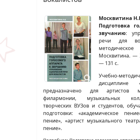
Москвитина Н.
Подготовка го
звучанию
: уп
речи для во
методическо
Москвитина. — Х
— 131 с.
Учебно-метод
дисциплине 
предназначено для артистов му
филармонии, музыкальных колл
творческих ВУЗов и студентов, об
подготовки: «академическое пение
пение», «артист музыкального театр
пение».