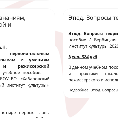
знаниям,
Этюд. Вопросы т
ой и
Этюд. Вопросы теор
пособие / Вербицкая 
Институт культуры, 2020.
.Н.
первоначальным
Цена: 324 руб
.
авыкам и умениям
 и режиссерской
В данном учебном пос
: учебное пособие. –
и практики школы 
ГБОУ ВО «Хабаровский
режиссерского и испол
ый институт культуры»,
Подробнее: Этюд. Вопросы
 четыре первые главы