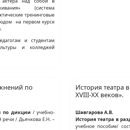
а актера над собой в
ивания» (система
актические тренинговые
тюдом на первом курсе
.
едагогам и студентам
ультуры и колледжей
жнений по
История театра в
XVIII-XX веков».
й по дикции
/ учебно-
Шавгарова А.В.
речи / Дьячкова Е.Н. –
История театра в раз
учебное пособие/ сост