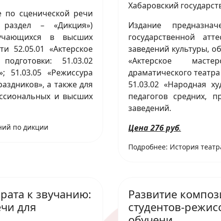
Хабаровский государств
е по сценической речи
 раздел – «Дикция»)
Издание предназна
бучающихся в высших
государственной атт
и 52.05.01 «Актерское
заведений культуры, о
одготовки: 51.03.02
«Актерское масте
; 51.03.05 «Режиссура
драматического театра
аздников», а также для
51.03.02 «Народная ху
ессиональных и высших
педагогов средних, 
заведений.
ний по дикции
Цена 276 руб
.
Подробнее: История театра 
рата к звучанию:
Развитие компо
чи для
студентов-режис
обучени