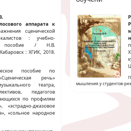
В.
Р
лосового аппарата к
ражнения сценической
калистов : учебно-
е пособие / Н.В.
п
абаровск : ХГИК, 2018.
Х
к
Ц
ическое пособие по
«Сценическая речь»
П
мышления у студентов-реж
зыкального театра,
ективов, педагогов
учающихся по профилям
», «эстрадно-джазовое
а», «сольное народное