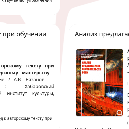
а к звучанию: упражнения
у при обучении
Анализ предлага
торскому тексту при
рскому мастерству
:
ие / А.В. Рязанов. —
 : Хабаровский
й институт культуры,
д к авторскому тексту при