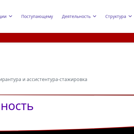
ции
Поступающему
Деятельность
Структура
ирантура и ассистентура-стажировка
ьность