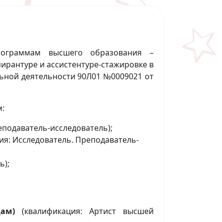
рограммам высшего образования –
ирантуре и ассистентуре-стажировке в
льной деятельности
90Л01 №0009021
от
м:
еподаватель-исследователь);
я: Исследователь. Преподаватель-
ь);
ам)
(квалификация: Артист высшей