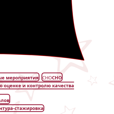
ые мероприятия
СНО
СНО
по оценке и контролю качества
алов
ентура-стажировка