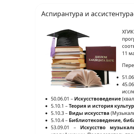
Аспирантура и ассистентур
ХГИ
прог
соот
11 ма
Пере
51.06
45.0
иссл
50.06.01
–
Искусствоведение
(квал
5.10.1
–
Теория и история культур
5.10.3
–
Виды искусства
(Музыкаль
5.10.4
–
Библиотековедение, биб
53.09.01 –
Искусство музыкал