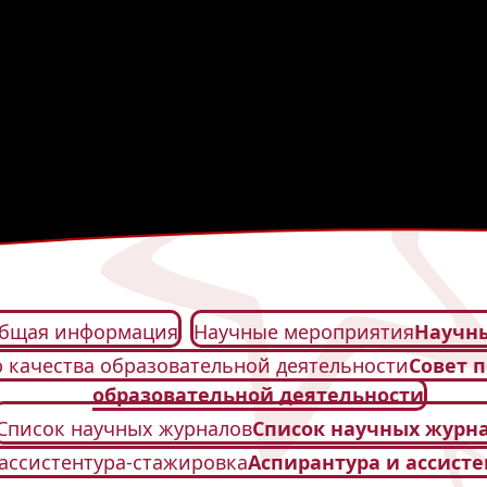
бщая информация
Научные мероприятия
Научн
ю качества образовательной деятельности
Совет 
образовательной деятельности
Список научных журналов
Список научных журн
ассистентура-стажировка
Аспирантура и ассист