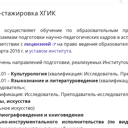
а-стажировка ХГИК
К осуществляет обучение по образовательным п
раммам подготовки научно-педагогических кадров в асп
ветствии с
лицензией
на право ведения образовате
рта 2016 г. и
уставом института
.
чень направлений подготовки, реализуемых Институто
.01 –
Культурология
(квалификация: Исследователь. Пр
6.01
–
Языкознание и литературоведение
(квалификаци
едователь»;
ификация: Исследователь. Преподаватель-исследовател
ы, искусства
ное искусство)
лиографоведение и книговедение
ьно-инструментального исполнительства (по вид