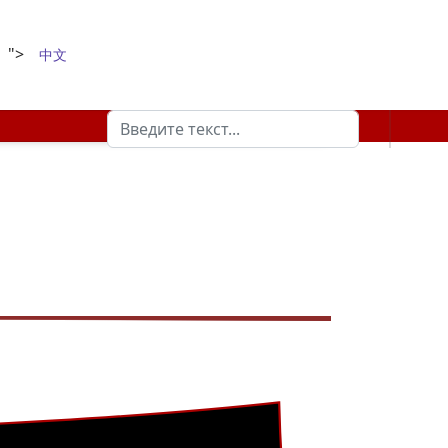
">
中文
Поиск
Type 2 or more characters for results.