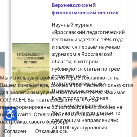
Верхневолжский
филологический вестник
Научный журнал
«Ярославский педагогический
вестник» издается с 1994 года
и является первым научным
журналом в Ярославской
области, в котором
публикуются статьи по трем
отраслям наук:
Мы используем cookies, которые сохраняются на
Педагогические науки,
Вашем компьютере, cookies в том числе используются
Психологические науки,
для аналитики и улучшения работы сайта. Нажимая
Культурология. Журнал
СОГЛАСЕН, Вы подтверждаете то, что Вы
выходит ежеквартально.
проинформированы об использовании cookies на
♿
Журнал публикует статьи по
нашем сайте. Отключить cookies Вы можете в
следующим направлениям:
настройках своего браузера.
24.00.00 культурология
Согласен
Отказываюсь