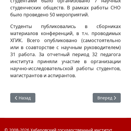
студентами было организовано 7 научных
студенческих обществ. В рамках работы СНО
было проведено 50 мероприятий.
Студенты публиковались в сборниках
материалов конференций, в т.ч. проводимых
ХГИК. Всего опубликовано (самостоятельно
или в соавторстве с научным руководителем)
31 работа. За отчетный период 32 педагога
института приняли участие в организации
научно-исследовательской работы студентов,
магистрантов и аспирантов.
Предыдущий: Итоги научной деятельности института в 2
Следующий: Итог
Назад
Вперед
© 2008-2026 Хабаровский государственный институт