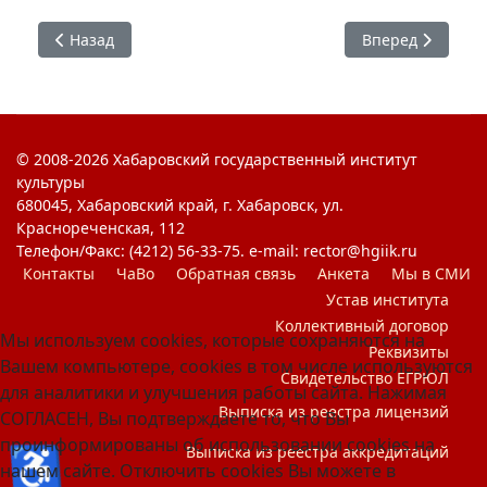
Предыдущий: СНО кафедры БИДДиА
Следующий: #СН
Назад
Вперед
© 2008-2026 Хабаровский государственный институт
культуры
680045, Хабаровский край, г. Хабаровск, ул.
Краснореченская, 112
Телефон/Факс: (4212) 56-33-75. e-mail: rector@hgiik.ru
Контакты
ЧаВо
Обратная связь
Анкета
Мы в СМИ
Устав института
Коллективный договор
Мы используем cookies, которые сохраняются на
Реквизиты
Вашем компьютере, cookies в том числе используются
Свидетельство ЕГРЮЛ
для аналитики и улучшения работы сайта. Нажимая
Выписка из реестра лицензий
СОГЛАСЕН, Вы подтверждаете то, что Вы
проинформированы об использовании cookies на
♿
Выписка из реестра аккредитаций
нашем сайте. Отключить cookies Вы можете в