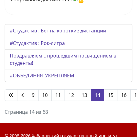
#Студактив : Бег на короткие дистанции
#Студактив : Рок-литра
Поздравляем с прошедшим посвящением в
студенты!
#ОБЪЕДИНЯЯ_УКРЕПЛЯЕМ
9
10
11
12
13
14
15
16
1
Страница 14 из 68
© 2008-2026 Хабаровский государственный институт