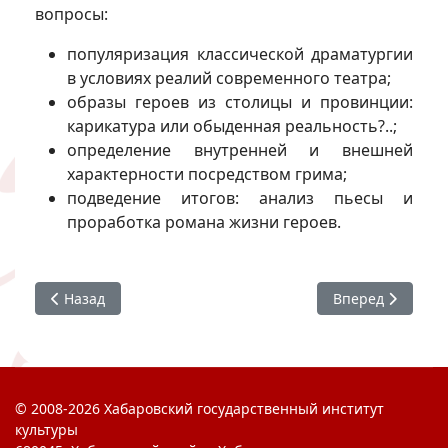
вопросы:
популяризация классической драматургии
в условиях реалий современного театра;
образы героев из столицы и провинции:
карикатура или обыденная реальность?..;
определение внутренней и внешней
характерности посредством грима;
подведение итогов: анализ пьесы и
проработка романа жизни героев.
Предыдущий: #ХГИК СНО #ИМИиВИ Памяти Родиона Щ
Следующий: #ХГ
Назад
Вперед
© 2008-2026 Хабаровский государственный институт
культуры