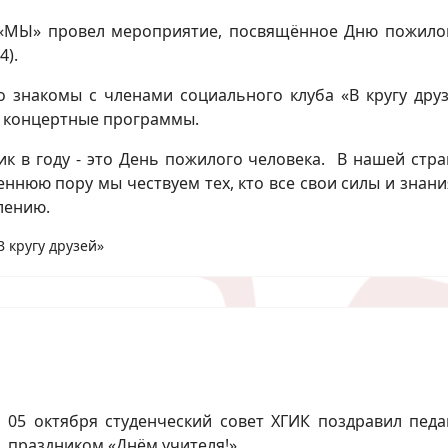
 «МЫ» провел мероприятие, посвящённое Дню пожилог
4).
о знакомы с членами социального клуба «В кругу дру
е концертные программы.
к в году - это День пожилого человека.
В нашей стран
сеннюю пору мы чествуем тех, кто все свои силы и знани
лению.
 кругу друзей»
05 октября студенческий совет ХГИК поздравил пед
праздником «Днём учителя!»