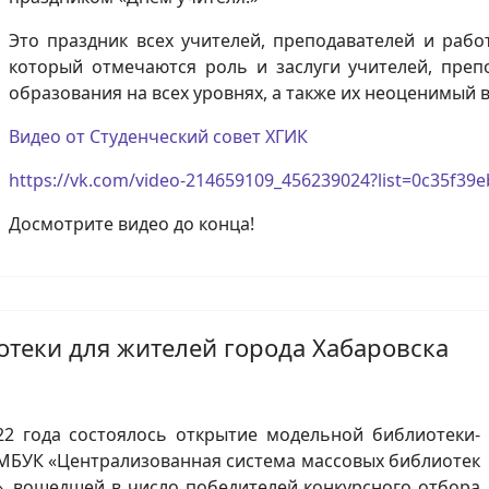
Это праздник всех учителей, преподавателей и раб
который отмечаются роль и заслуги учителей, преп
образования на всех уровнях, а также их неоценимый 
Видео от Студенческий совет ХГИК
https://vk.com/video-214659109_456239024?list=0c35f39
Досмотрите видео до конца!
теки для жителей города Хабаровска
22 года состоялось открытие модельной библиотеки-
МБУК «Централизованная система массовых библиотек
а», вошедшей в число победителей конкурсного отбора