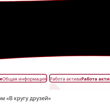
я
Общая информация
Работа актива
Работа акти
м «В кругу друзей»