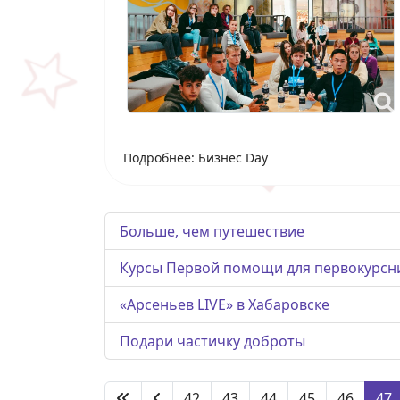
Подробнее: Бизнес Day
Больше, чем путешествие
Курсы Первой помощи для первокурсн
«Арсеньев LIVE» в Хабаровске
Подари частичку доброты
42
43
44
45
46
47