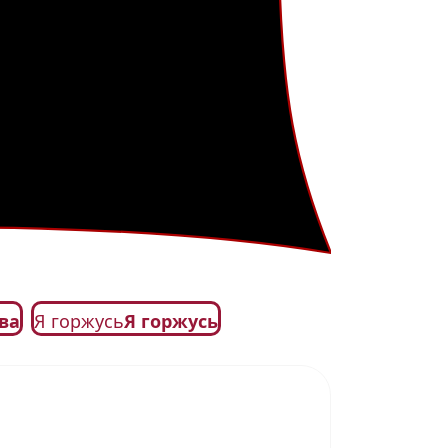
ва
Я горжусь
Я горжусь