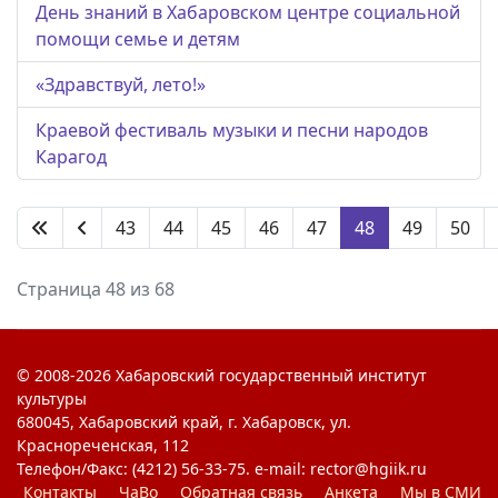
День знаний в Хабаровском центре социальной
помощи семье и детям
«Здравствуй, лето!»
Краевой фестиваль музыки и песни народов
Карагод
43
44
45
46
47
48
49
50
Страница 48 из 68
© 2008-2026 Хабаровский государственный институт
культуры
680045, Хабаровский край, г. Хабаровск, ул.
Краснореченская, 112
Телефон/Факс: (4212) 56-33-75. e-mail: rector@hgiik.ru
Контакты
ЧаВо
Обратная связь
Анкета
Мы в СМИ