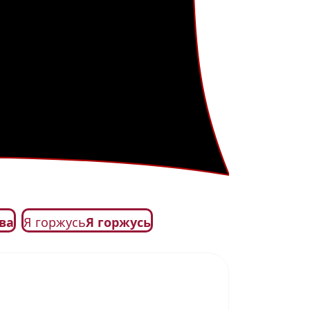
ва
Я горжусь
Я горжусь