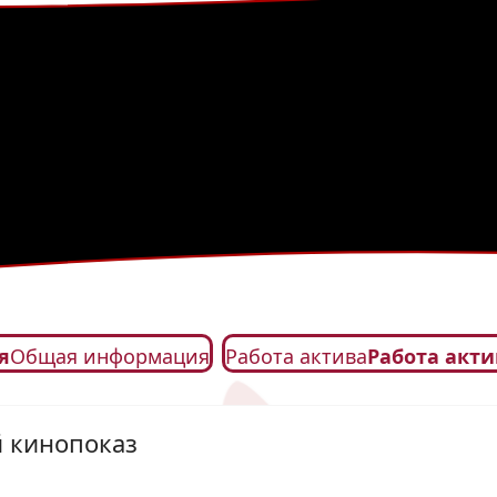
я
Общая информация
Работа актива
Работа акти
 кинопоказ