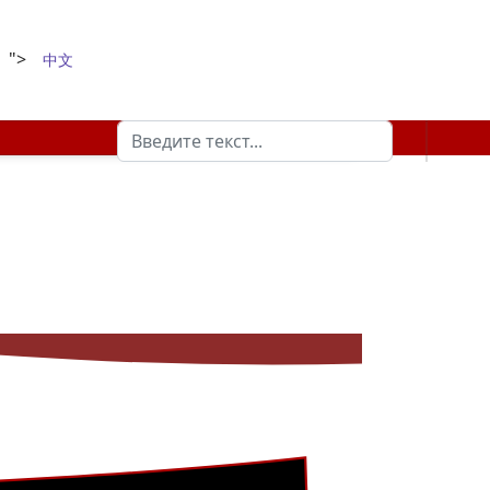
">
中文
Поиск
Type 2 or more characters for results.