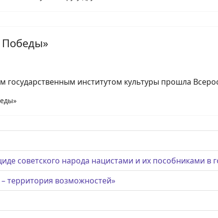
с Победы»
м государственным институтом культуры прошла Всерос
беды»
циде советского народа нацистами и их пособниками в
 – территория возможностей»