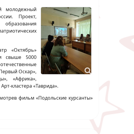
ий молодежный
сии. Проект,
 образования
патриотических
атр «Октябрь»
и свыше 5000
течественные
Первый Оскар»,
ы», «Африка»,
Арт-кластера «Таврида».
осмотрев фильм «Подольские курсанты»