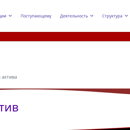
ции
Поступающему
Деятельность
Структура
 актива
тив