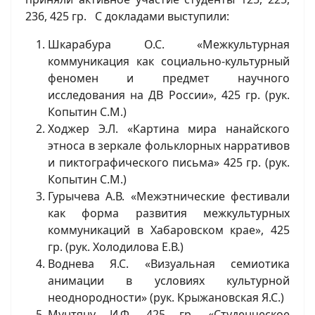
236, 425 гр. С докладами выступили:
Шкарабура О.С. «Межкультурная
коммуникация как социально-культурный
феномен и предмет научного
исследования на ДВ России», 425 гр. (рук.
Копытин С.М.)
Ходжер Э.Л. «Картина мира нанайского
этноса в зеркале фольклорных нарративов
и пиктографического письма» 425 гр. (рук.
Копытин С.М.)
Гурычева А.В. «Межэтнические фестивали
как форма развития межкультурных
коммуникаций в Хабаровском крае», 425
гр. (рук. Холодилова Е.В.)
Воднева Я.С. «Визуальная семиотика
анимации в условиях культурной
неоднородности» (рук. Крыжановская Я.С.)
Мунтяну И.Ф. 425 гр. «Студенческое