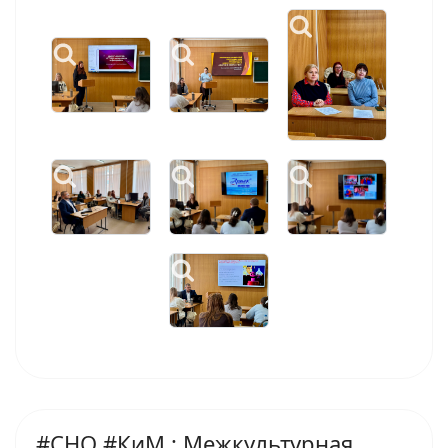
#СНО #КиМ : Межкультурная