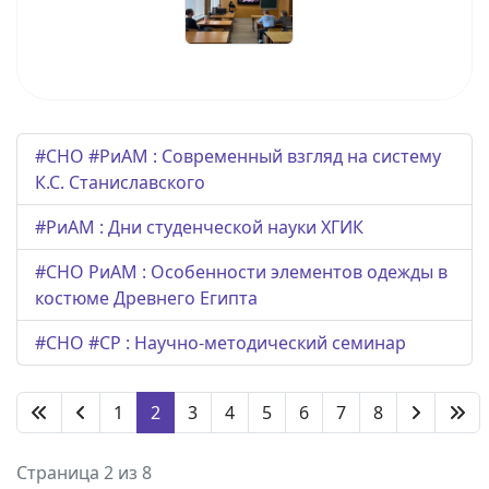
#СНО #РиАМ : Современный взгляд на систему
К.С. Станиславского
#РиАМ : Дни студенческой науки ХГИК
#СНО РиАМ : Особенности элементов одежды в
костюме Древнего Египта
#СНО #СР : Научно-методический семинар
1
2
3
4
5
6
7
8
Страница 2 из 8