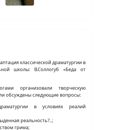
даптация классической драматургии в
ьной школы: В.Соллогуб «Беда от
огами организовали творческую
ыли обсуждены следующие вопросы:
драматургии в условиях реалий
ыденная реальность?..;
ством грима;