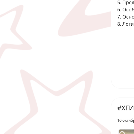
5. Пре
6. Осо
7. Осн
8. Лог
#ХГИ
10 октяб