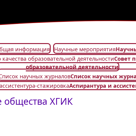
бщая информация
Научные мероприятия
Научн
ю качества образовательной деятельности
Совет 
образовательной деятельности
Список научных журналов
Список научных журн
ассистентура-стажировка
Аспирантура и ассист
е общества ХГИК