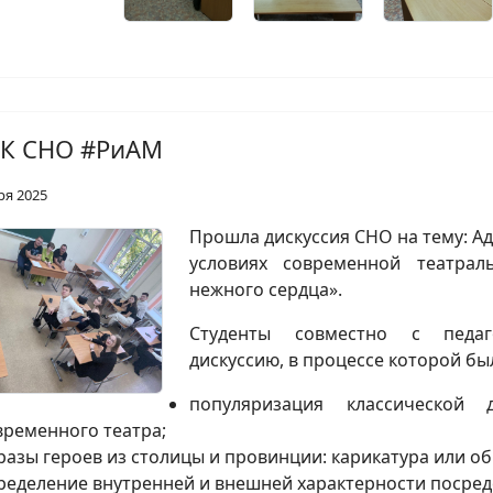
К СНО #РиАМ
ря 2025
Прошла дискуссия СНО на тему: А
условиях современной театрал
нежного сердца».
Студенты совместно с педаг
дискуссию, в процессе которой б
популяризация классической 
временного театра;
разы героев из столицы и провинции: карикатура или об
ределение внутренней и внешней характерности посред