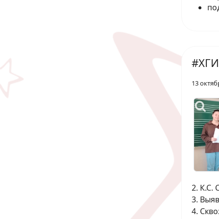
по
#ХГИ
13 октяб
2. К.С
3. Выя
4. Скв