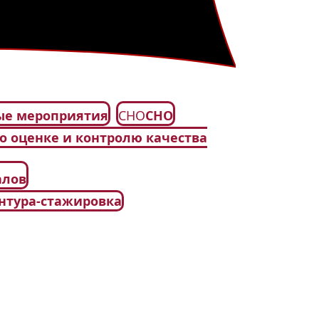
ые мероприятия
СНО
СНО
по оценке и контролю качества
алов
ентура-стажировка