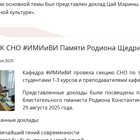
ах основной темы был представлен доклад Цай Марины, 
ной культуре».
К СНО #ИМИиВИ Памяти Родиона Щедр
ря 2025
Кафедра #ИМИиВИ провела секцию СНО по т
студентами 1-3 курсов и преподавателями каф
Представленные доклады были посвящены п
блистательного пианиста Родиона Константи
29 августа 2025 года.
анные доклады:
личайший гений современности
хотел бы быть вечно с моей женой