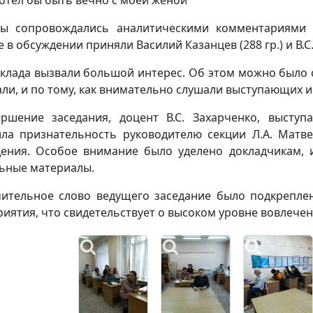
ды сопровождались аналитическими комментариями 
е в обсуждении приняли Василий Казанцев (288 гр.) и В.С
клада вызвали большой интерес. Об этом можно было с
али, и по тому, как внимательно слушали выступающих
ршение заседания, доцент В.С. Захарченко, выступ
ла признательность руководителю секции Л.А. Матв
дения. Особое внимание было уделено докладчикам,
ьные материалы.
ительное слово ведущего заседание было подкрепле
иятия, что свидетельствует о высоком уровне вовлечен