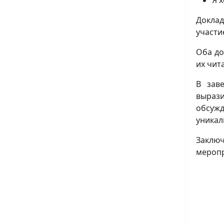
Докла
участи
Оба до
их чит
В заве
вырази
обсуж
уникал
Заключ
меропр