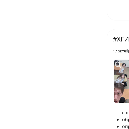
#ХГИ
17 октяб
со
об
оп