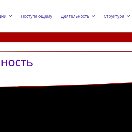
ции
Поступающему
Деятельность
Структура
ьность