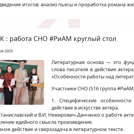
дведение итогов: анализ пьесы и проработка романа жи
К : работа СНО #РиАМ круглый стол
ря 2025
Литературная основа — это фунд
слова писателя в действия актер
«Особенности работы над литера
Участники СНО (516 группа #РиАМ
1. Специфические особенности 
действие в искусстве актера.
. Станиславский и В.И. Немирович-Данченко о работе акт
вление идейного смысла произведения.
озное действие и сверхзадача в литературном тексте.