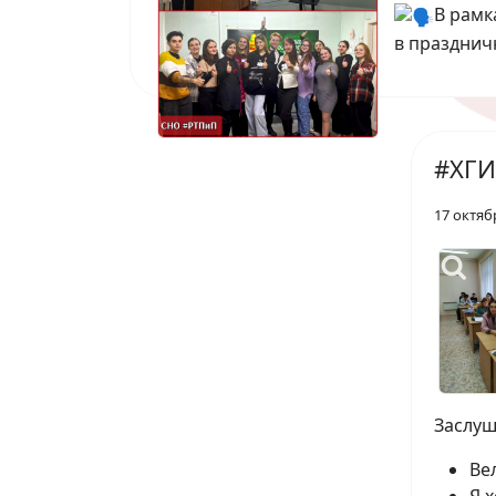
В рамк
в празднич
#ХГИ
17 октяб
Заслуш
Ве
Я 