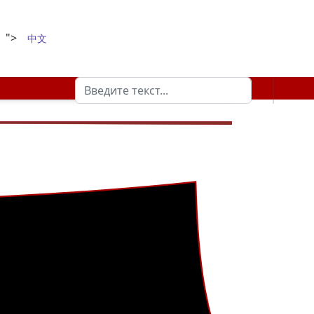
">
中文
Поиск
Type 2 or more characters for results.